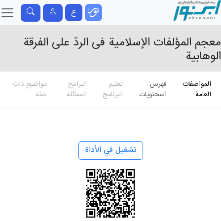
ع
معجم المؤلفات الإسلامیة فی الردّ علی الفرقة
الوهابیة
المواصفات
فهرس
تعلیم
البرامج
مواضيع ذات
العامة
المحتويات
البرنامج
المماثلة
صلة
تشغيل في الأداة