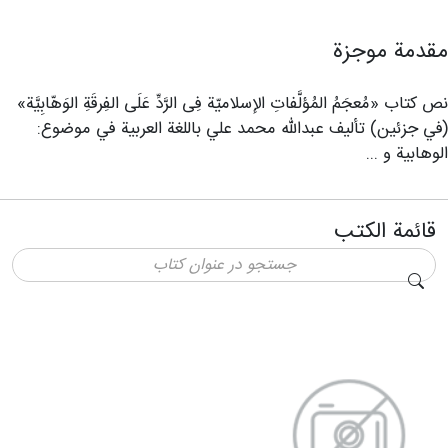
مقدمة موجزة
نص كتاب «مُعجَمُ المُؤلَّفاتِ الإسلامیّة فِی الرَّدِّ عَلَی الفِرقَةِ الوَهّابِیَّة»
(في جزئين) تأليف عبدالله محمد علي باللغة العربية في موضوع:
الوهابية و ...
قائمة الكتب