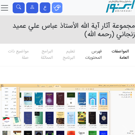
ع
مجموعة آثار آية الله الأستاذ عباس علي عميد
زنجاني (رحمه الله)
المواصفات
فهرس
تعلیم
البرامج
مواضيع ذات
العامة
المحتويات
البرنامج
المماثلة
صلة