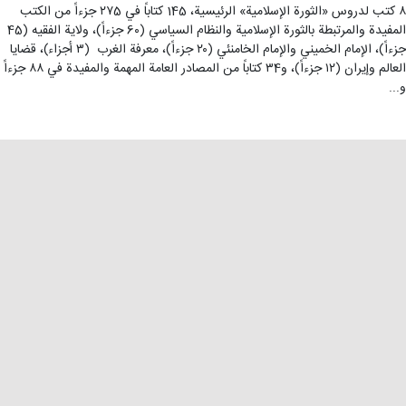
۸ كتب لدروس «الثورة الإسلامية» الرئيسية، 145 كتاباً في ۲۷5 جزءاً من الكتب‌‌
المفيدة والمرتبطة بالثورة الإسلامية والنظام السياسي (6۰ جزءاً)، ولاية الفقيه (45
جزءاً)، الإمام الخميني والإمام الخامنئي (۲۰ جزءاً)، معرفة الغرب ‏ (۳ أجزاء)، قضايا
العالم وإيران (۱۲ جزءاً)، و۳4 كتاباً من المصادر العامة المهمة والمفيدة في ۸۸ جزءاً
و...