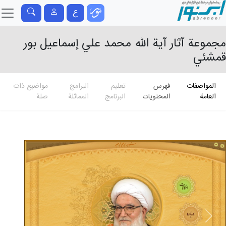
ع
مجموعة آثار آية الله محمد علي إسماعیل بور
قمشئي
المواصفات
فهرس
تعلیم
البرامج
مواضيع ذات
العامة
المحتويات
البرنامج
المماثلة
صلة