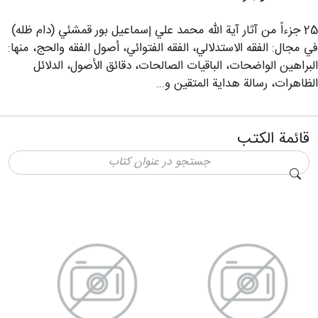
25 جزءاً من آثار آية الله محمد علي إسماعیل بور قمشئي (دام ظله)
في مجال: الفقه الاستدلالي، الفقه الفتوائي، أصول الفقه والحج، منها:
البراهين الواضحات، الباقيات الصالحات، دقائق الأصول، الدلائل
الظاهرات، رسالة هداية المتقين و...
قائمة الكتب