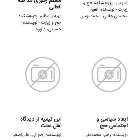
معظم رهبری مد ظله
تدوین : پژوهشكده حج و
العالی
زيارت - نویسنده: فقیه
محمدی جلالی، محمدمهدی
تهیه و تنظیم: پژوهشكده
حج و زيارت - نویسنده:
حسينی، داوود
ابعاد سیاسی و
ابن تیمیه از دیدگاه
اجتماعی حج
اهل سنت
نویسنده: رهبر، محمدتقی
نویسنده: رضوانی، علی‌اصغر