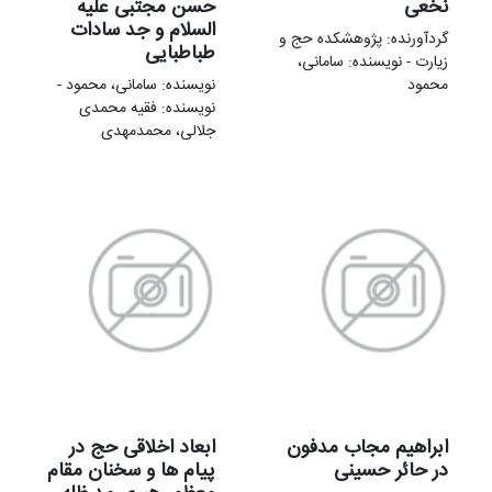
نخعی
حسن مجتبی علیه
السلام و جد سادات
گردآورنده: پژوهشكده حج و
طباطبایی
زيارت - نویسنده: سامانی،
محمود
نویسنده: سامانی، محمود -
نویسنده: فقیه محمدی
جلالی، محمدمهدی
ابراهیم مجاب مدفون
ابعاد اخلاقی حج در
در حائر حسینی
پیام ها و سخنان مقام