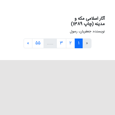
آثار اسلامی مکه و
مدینه (چاپ 1389)
نویسنده: جعفریان، رسول
»
55
.....
3
2
1
«