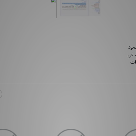
محمود
ة في
ات