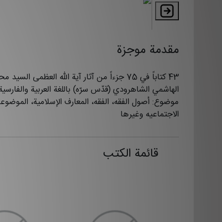
مقدمة موجزة
43 كتاباً في 75 جزءاً من آثار آية الله العظمی السيد 
الهاشمي الشاهرودي (قدّس سرّه) باللغة العربية والفارسي
موضوع: أصول الفقه، الفقه، المعارف الإسلامية، الموضوع
الاجتماعيه وغيرها
قائمة الكتب