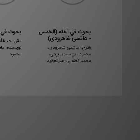
بحوث في الفقه (الخمس
بحوث في ال
- هاشمی شاهرودی)
مقرر: حب‌الله
شارح: هاشمی شاهرودی،
نویسنده: ها
محمود - نویسنده: یزدی،
محمود
محمد کاظم بن عبدالعظیم