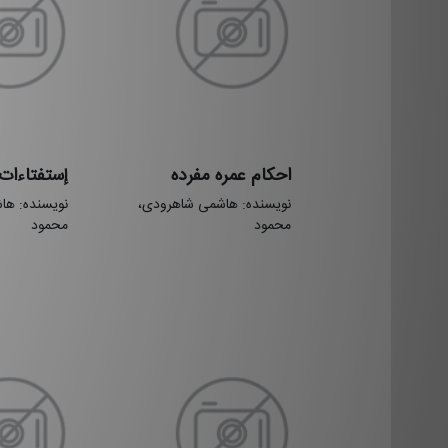
احکام عمره مفرده
إستفتاءات
نویسنده: هاشمی شاهرودی،
نویسنده: ها
محمود
محمود