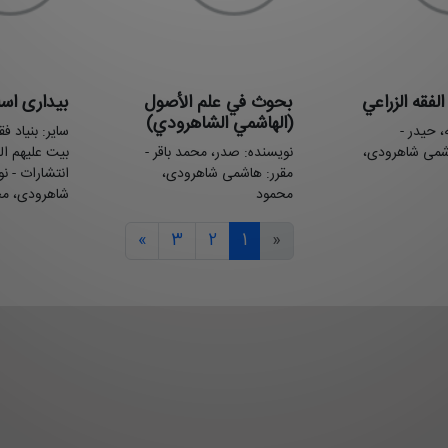
فقه الزراعي
بحوث في علم الأصول
بیداری اسل
(الهاشمي الشاهرودي)
، حیدر -
سایر: بنیاد ف
شمی شاهرودی،
نویسنده: صدر، محمد باقر -
بیت علیهم الس
مقرر: هاشمی شاهرودی،
انتشارات - ن
محمود
شاهرودی، مح
»
3
2
1
«