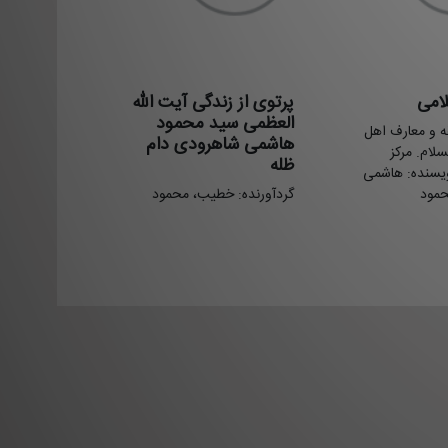
امی
پرتوی از زندگی آيت الله
العظمی سيد محمود
قه و معارف اهل
هاشمی شاهرودی دام
لام. مرکز
ظله
ویسنده: هاشمی
مود
گردآورنده: خطیب، محمود