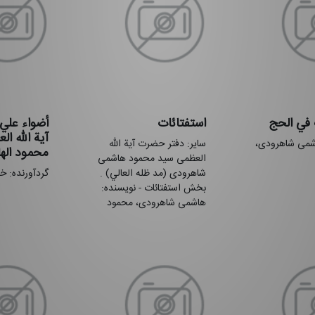
 في الحج
استفتائات
أضواء علي
آية الله ا
شمی شاهرودی،
سایر: دفتر حضرت آیة الله
محمود اله
العظمی سید محمود هاشمی
شاهرودی (مد ظله العالي) .
گردآورنده: 
بخش استفتائات - نویسنده:
هاشمی شاهرودی، محمود