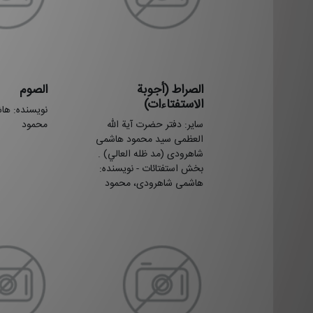
الصراط (أجوبة
الصوم
الاستفتاءات)
نویسنده: ها
سایر: دفتر حضرت آیة الله
محمود
العظمی سید محمود هاشمی
شاهرودی (مد ظله العالي) .
بخش استفتائات - نویسنده:
هاشمی شاهرودی، محمود