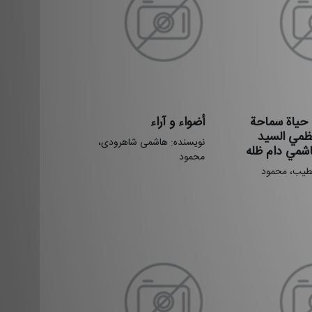
 حياة سماحة
أضواء و آراء
لعظمي السيد
نویسنده: هاشمی شاهرودی،
اشمي دام ظله
محمود
خطیب، محمود