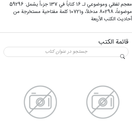
معجم لفظي وموضوعي لـ 16 کتاباً في 137 جزءاً يشمل: 59296
موضوعاً، 80298 مدخلاً، و10721 كلمة مفتاحية مستخرجة من
أحاديث الكتب الأربعة
قائمة الكتب