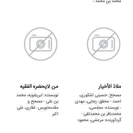
محمد بن محمد -
ملاذ الأخيار
من لايحضره الفقيه
مصحح: حسینی اشکوری،
نویسنده: ابن‌بابویه، محمد
احمد - محقق: رجایی، مهدی
بن علی - مصحح و
- نویسنده: مجلسی،
مقدمه‌نويس: غفاری، علی‌
محمدباقر بن محمدتقی -
اکبر
گردآورنده: مرعشی، محمود