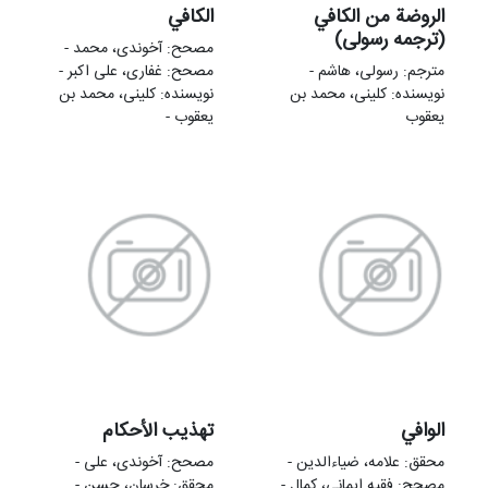
الروضة من الكافي
الکافي
(ترجمه رسولی)
مصحح: آخوندی، محمد -
مترجم: رسولی، هاشم -
مصحح: غفاری، علی‌ اکبر -
نویسنده: کلینی، محمد بن
نویسنده: کلینی، محمد بن
یعقوب
یعقوب -
الوافي
تهذيب الأحكام
محقق: علامه، ضیاءالدین -
مصحح: آخوندی، علی -
مصحح: فقیه ایمانی، کمال -
محقق: خرسان، حسن -