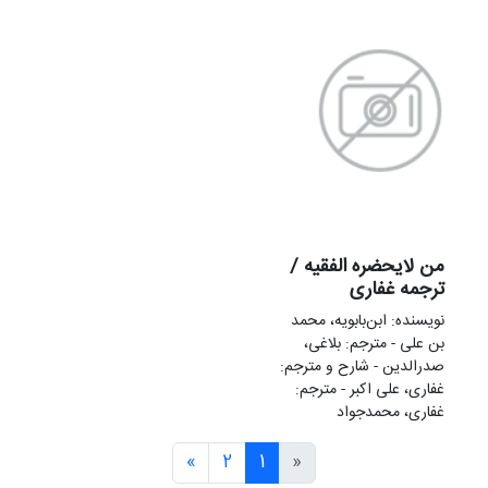
من لايحضره الفقيه /
ترجمه غفاری
نویسنده: ابن‌بابویه، محمد
بن علی - مترجم: بلاغی،
صدرالدین - شارح و مترجم:
غفاری، علی‌ اکبر - مترجم:
غفاری، محمدجواد
»
2
1
«