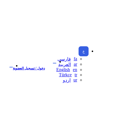
ع
fa
فارسی
ar
العربية
دخول / تسجيل العضوية
English
en
Türkçe
tr
ur
اردو