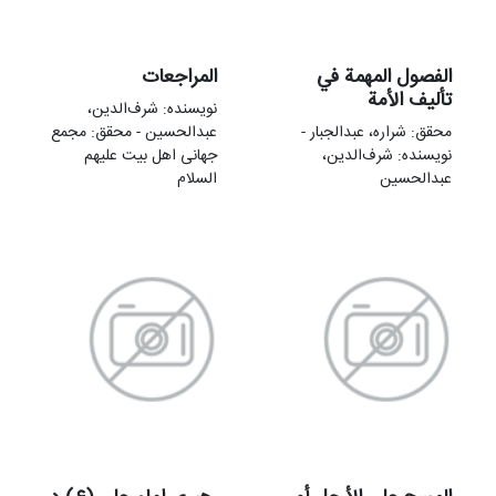
الفصول المهمة في
المراجعات
تألیف الأمة
نویسنده: شرف‌الدین،
محقق: شراره، عبدالجبار -
عبدالحسین - محقق: مجمع
نویسنده: شرف‌الدین،
جهانی اهل بیت علیهم
عبدالحسین
السلام