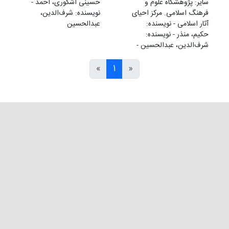
سایر: پژوهشگاه علوم و
حسینی اشکوری، احمد -
فرهنگ اسلامی. مرکز احیای
نویسنده: شرف‌الدین،
آثار اسلامی - نویسنده:
عبدالحسین
حکیم، منذر - نویسنده:
شرف‌الدین، عبدالحسین -
»
1
«