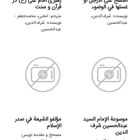
المسح علی الأرجل أو
رهبری امام علی (ع) در
غسلها في الوضوء
قرآن و سنت
نویسنده: شرف‌الدین،
مترجم: امامی، محمدجعفر -
عبدالحسین
نویسنده: شرف‌الدین،
عبدالحسین
موسوعة الإمام السید
مؤلفو الشيعة في صدر
عبدالحسین شرف
الإسلام
الدین
مصحح و مقدمه نويس: