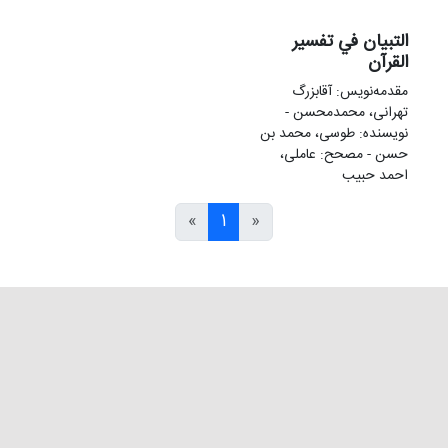
التبيان في تفسير
القرآن
مقدمهنويس: آقابزرگ
تهرانی، محمدمحسن -
نویسنده: طوسی، محمد بن
حسن - مصحح: عاملی،
احمد حبیب
»
1
«