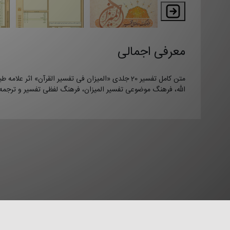
معرفی اجمالی
متن کامل تفسیر 20 جلدی «المیزان فی تفسیر القرآن» اثر علام
الله، فرهنگ موضوعی تفسیر المیزان، فرهنگ لفظی تفسیر و ترجمه ال
قوانین و م