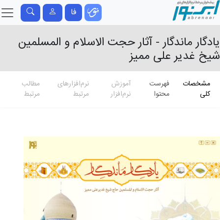
فا
یادگار ماندگار - آثار حجت الاسلام و المسلمین
شیخ غدیر علی ممیز
مشخصات
فهرست
آموزش
نرم‌افزارهای
مطالب
کلی
محتوا
نرم‌افزار
مرتبط
مرتبط