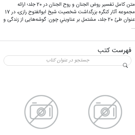
متن كامل تفسير روض الجنان و روح الجنان در 20 جلد؛ ارائه
مجموعه آثار كنگره بزرگداشت شخصيت شيخ ابوالفتوح رازی، در 17
عنوان طىّ 20 جلد، مشتمل بر عناويني چون: گوشه‌‌هايى از زندگى و
...
فهرست کتب