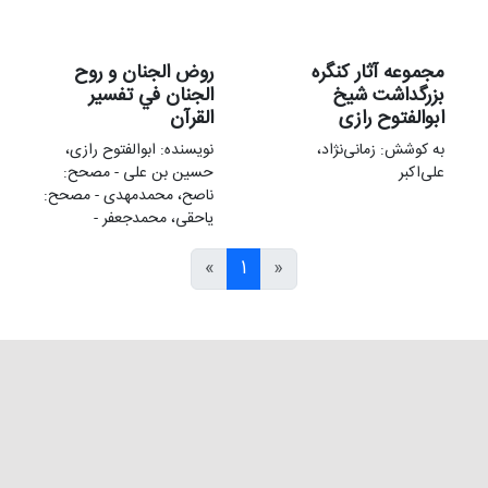
مجموعه آثار کنگره
روض الجنان و روح
بزرگداشت شیخ
الجنان في تفسير
ابوالفتوح رازی
القرآن
به کوشش: زمانی‌نژاد،
نویسنده: ابو‌الفتوح رازی،
علی‌اکبر
حسین بن علی - مصحح:
ناصح، محمدمهدی - مصحح:
یاحقی، محمدجعفر -
»
1
«