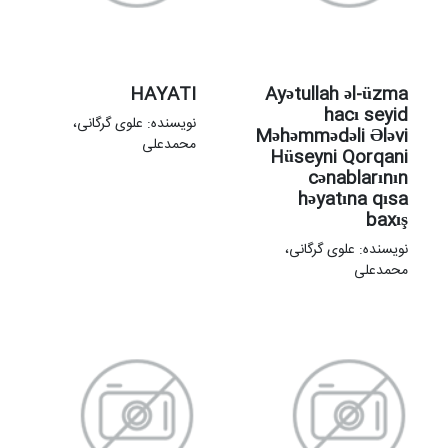
HAYATI
Ayətullah əl-üzma
hacı seyid
نویسنده: علوی گرگانی،
Məhəmmədəli Ələvi
محمدعلی
Hüseyni Qorqani
cənablarının
həyatına qısa
baxış
نویسنده: علوی گرگانی،
محمدعلی