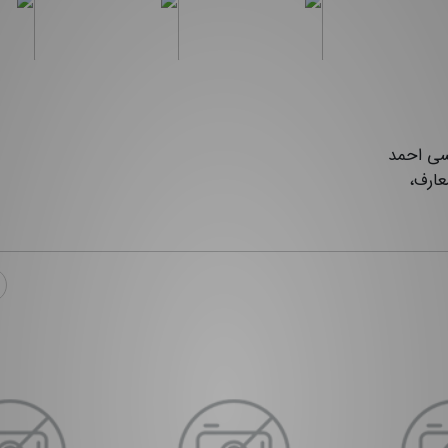
 شیخ عیسی احمد
عارف،