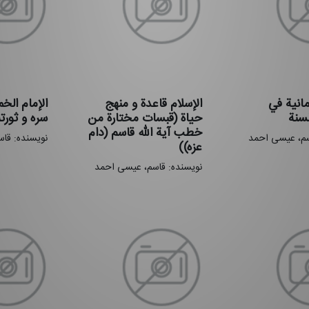
مانیة في
الإسلام قاعدة و منهج
الإمام الخ
لسنة
حیاة (قبسات مختارة من
سره و ثورته
خطب آیة الله قاسم (دام
سم، عیسی احمد
نویسنده: قا
عزه))
نویسنده: قاسم، عیسی احمد