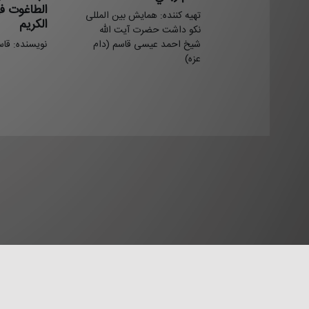
الطاغوت في
تهيه کننده: همایش بین المللی
الکریم
نکو داشت حضرت آیت الله
شیخ احمد عیسی قاسم (دام
نویسنده: قا
عزه)
قوانین و م
حقوق مادی و معنوی اين پاي