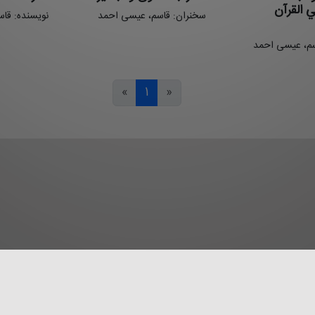
 القرآن
سخنران: قاسم، عیسی احمد
نویسنده: قا
سم، عیسی احمد
»
1
«
قررات
دریافت ابزار اجرایی
درباره
ارتباط با ما
سوالات متداول
راه
گاه متعلق به
مرکز تحقیقات کامپیوتری علوم اسلامی
است و نشر غیرمجاز محتوای آن 