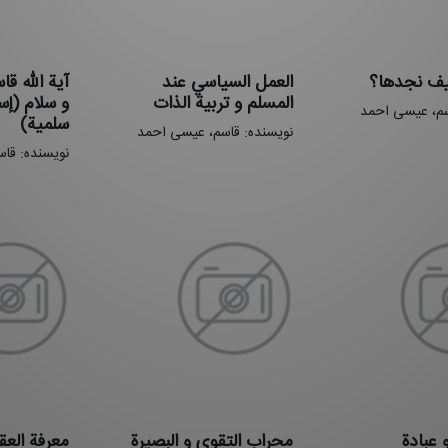
یف نجدها؟
العمل السیاسي عند
آیة الله ق
المسلم و تربیة الذات
و سلام (إست
سم، عیسی احمد
سلمیة)
نویسنده: قاسم، عیسی احمد
نویسنده: قا
و عبادة
محراب التقوی و البصیرة
معرفة العق