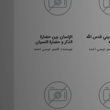
میني قدس الله
الإنسان بین حضارة
الذکر و حضارة النسیان
سم، عیسی احمد
نویسنده: قاسم، عیسی احمد