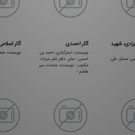
یزدی، شهید
آثار احمدی
آثار اسلام
نویسنده: استرآبادی، احمد بن
نویسنده: جعف
ضی عسکر، علی
حسن - سایر: دفتر نشر میراث
مکتوب - نویسنده: محدث، میر
هاشم -