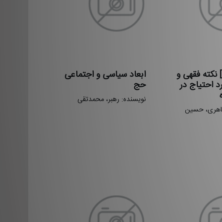
د] نکته فقهی و
ابعاد سیاسی و اجتماعی
د احتیاج در
حج
نویسنده: رهبر، محمدتقی
اهری، حسین