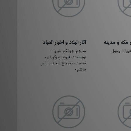
ی مکه و مدینه
آثار البلاد و اخبار العباد
ریان، رسول
مترجم: جهانگیر میرزا -
نویسنده: قزوینی، زکریا بن
محمد - مصحح: محدث، میر
هاشم -