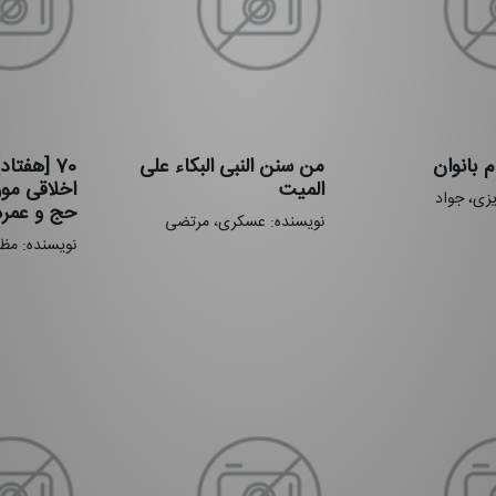
م بانوان
من سنن النبی البکاء علی
70 [هفتا
المیت
اخلاقی مور
یزی، جواد
حج و عمره
نویسنده: عسکری، مرتضی
نویسنده: مظ