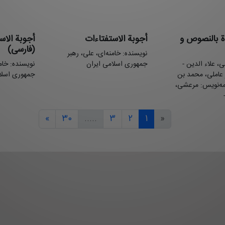
اة بالنصوص و
أجوبة الاستفتاءات
أجوبة الاس
(فارسی)
نویسنده: خامنه‌ای، علی، رهبر
 علاء الدین -
جمهوری اسلامی ایران
نویسنده: خامن
 عاملی، محمد بن
جمهوری اسلا
هنويس: مرعشی،
»
30
.....
3
2
1
«