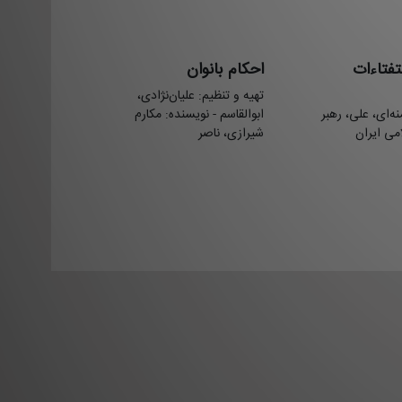
تفتاءات
احکام بانوان
تهيه و تنظيم: علیان‌نژادی،
ه‌ای، علی، رهبر
ابوالقاسم - نویسنده: مکارم
می ایران
شیرازی، ناصر