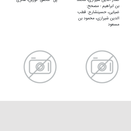
بن ابراهیم - مصحح:
ضیایی، حسینشارح: قطب
الدین‌ شیرازی‌، محمود بن‌
مسعود
شرح حکمة الإشراق
شرح حکمة الإشراق
(شهرزوری)
(قطب)
نویسنده: شهرزوری، محمد
شارح: قطب الدین‌ شیرازی‌،
بن محمود - محقق: ضیایی،
محمود بن‌ مسعود - اهتمام: