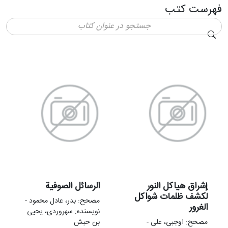
فهرست کتب
إشراق هیاکل النور
الرسائل الصوفية
لکشف ظلمات شواکل
مصحح: بدر، عادل محمود -
الغرور
نویسنده: سهروردی، یحیی
مصحح: اوجبی، علی -
بن حبش