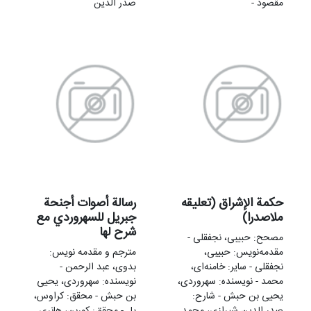
مقصود -
صدر الدین
حکمة الإشراق (تعلیقه
رسالة أصوات أجنحة
ملاصدرا)
جبريل للسهروردي مع
شرح لها
مصحح: حبیبی، نجفقلی -
مقدمه‌نويس: حبیبی،
مترجم و مقدمه نویس:
نجفقلی - سایر: خامنه‌ای،
بدوی، عبد الرحمن -
محمد - نویسنده: سهروردی،
نویسنده: سهروردی، یحیی
یحیی بن حبش - شارح:
بن حبش - محقق: کراوس،
صدر الدین شیرازی، محمد
پل - محقق: کوربن، هانری