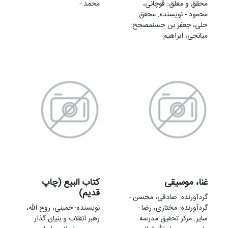
محقق و معلق: قوچانی،
محمد -
محمود - نویسنده: محقق
حلی، جعفر بن حسنمصحح:
میانجی، ابراهیم
غنا، موسیقی
کتاب البیع (چاپ
قدیم)
گردآورنده: صادقی، محسن -
گردآورنده: مختاری، رضا -
نویسنده: خمینی‌، روح الله،
سایر: مرکز تحقیق مدرسه
رهبر انقلاب و بنیان گذار