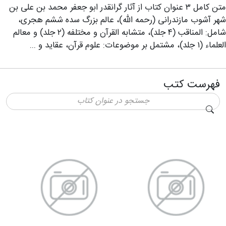
متن کامل ۳ عنوان کتاب از آثار گرانقدر ابو جعفر محمد بن‌ على‌ بن‌
شهر آشوب مازندرانى (رحمه الله)، عالم بزرگ سده ششم هجری،
شامل: المناقب (۴ جلد)، متشابه‌ القرآن و مختلفه (۲ جلد) و معالم
العلماء (۱ جلد)، مشتمل بر موضوعات: علوم قرآن، عقاید و ...
فهرست کتب