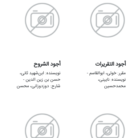
أجود التقریرات
أجود الشروح
مقرر: خوئی، ابوالقاسم -
نویسنده: ابن‌شهید ثانی،
نویسنده: نایینی،
حسن بن زین الدین -
محمدحسین
شارح: دوزدوزانی، محسن