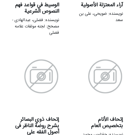
آراء المعتزلة الأصولية
الوسیط في قواعد فهم
النصوص الشرعية
نویسنده: ضویحی، علی بن
سعد
نویسنده: فضلی، عبدالهادی -
مصحح: لجنه مولفات علامه
فضلی
إتحاف الأنام
إتحاف ذوي البصائر
بتخصيص العام
بشرح روضة الناظر فی‌
أصول‌ الفقه‌ علی‌
نویسنده: حفناوی، محمد