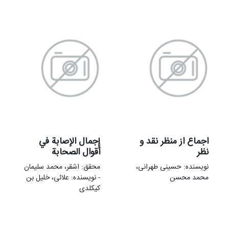
اجماع از منظر نقد و
إجمال الإصابة في
نظر
أقوال الصحابة
نویسنده: حسینی طهرانی،
محقق: اش‍ق‍ر، م‍ح‍م‍د س‍ل‍ی‍م‍ان‌
محمد محسن
- نویسنده: علائی، خلیل بن
کیکلدی