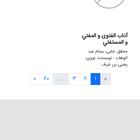
آداب الفتوى و المفتي
و المستفتي
محقق: جابی، بسام عبد
الوهاب - نویسنده: نووی،
یحیی بن شرف
»
60
.....
3
2
1
«