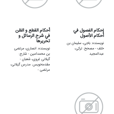
إحكام الفصول في
أحکام القطع و الظن
أحکام الأصول
في شرح الرسائل و
تحریرها
نویسنده: باجی، سلیمان بن
خلف - مصحح: ترکی،
نویسنده: انصاری، مرتضی
عبدالمجید
بن محمدامین - شارح:
گیلانی غروی، شعبان -
مقدمهنويس: مدرس گیلانی،
مرتضی -