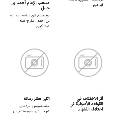
مذهب‌ الإما‌م‌ أحمد بن‌
ابراهیم
حنبل‌
نویسنده: ابن قدامه، عبد الله
بن احمد - شارح: نمله،
عبدالکریم
أثر الاختلاف في
اثنی عشر رسالة
القواعد الأصولية في
مقدمه‌نويس: مرعشی،
اختلاف الفقهاء
شهاب‌الدین - نویسنده: میر