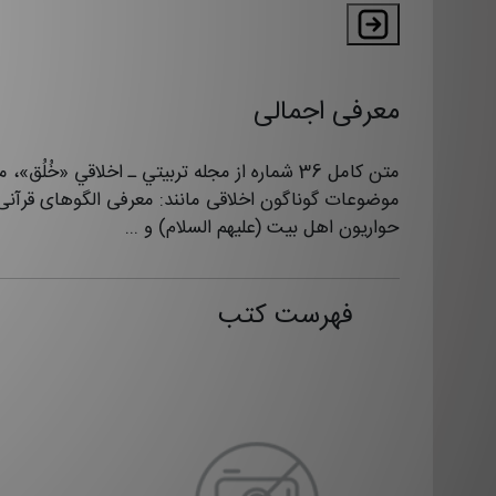
معرفی اجمالی
متن كامل 36 شماره از مجله تربيتي ـ اخلاقي «خُلُق»
موضوعات گوناگون اخلاقی مانند: معرفی الگوهای قرآنی
حواریون اهل بیت (علیهم السلام) و ...
فهرست کتب