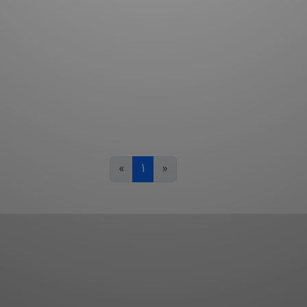
»
1
«