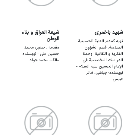
شهيد باخمرى
شیعة العراق و بناء
الوطن
تهيه کننده: العتبة الحسینیة
المقدسة. قسم الشؤون
مقدمه : صغیر، محمد
الفکریة و الثقافیة. وحدة
حسین علی - نویسنده:
الدراسات التخصصیة في
مالک، محمد جواد
الإمام الحسین علیه السلام -
نویسنده: جیاشی، ظافر
عبیس