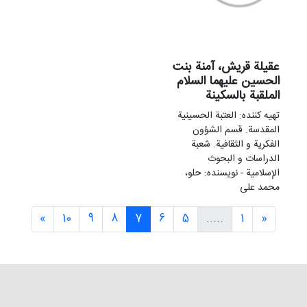
عقیلة قریش، آمنة بنت
الحسين عليهما السلام
الملقبة بالسکینة
تهيه کننده: العتبة الحسینیة
المقدسة. قسم الشؤون
الفکریة و الثقافیة. شعبة
الدراسات و البحوث
الإسلامیة - نویسنده: حلو،
محمد علی
»
10
9
8
7
6
5
.....
1
«