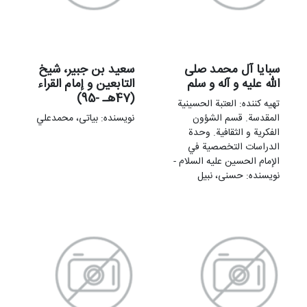
سبايا آل محمد صلى
سعيد بن جبير، شیخ
الله عليه و آله و سلم
التابعین و إمام القراء
(47هـ -95)
تهيه کننده: العتبة الحسینیة
المقدسة. قسم الشؤون
نویسنده: بیاتی، محمدعلي
الفکریة و الثقافیة. وحدة
الدراسات التخصصیة في
الإمام الحسین علیه السلام -
نویسنده: حسنی، نبیل