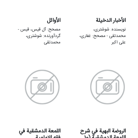
الأخبار الدخیلة
الأوائل
نویسنده: شوشتری،
مصحح: آل قیس، قیس -
محمدتقی - مصحح: غفاری،
گردآورنده: شوشتری،
علی‌ اکبر
محمدتقی
الروضة البهیة في شرح
اللمعة الدمشقیة في
اللمعة الدمشقیة (10
فقه الإمامیة