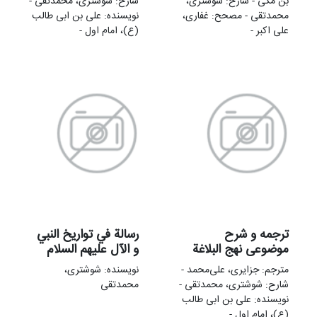
بن مکی - شارح: شوشتری،
شارح: شوشتری، محمدتقی -
محمدتقی - مصحح: غفاری،
نویسنده: علی بن ابی طالب
علی‌ اکبر -
(ع)، امام اول -
ترجمه و شرح
رسالة في تواريخ النبي
موضوعی نهج البلاغة
و الآل عليهم السلام
مترجم: جزایری، علی‌محمد -
نویسنده: شوشتری،
شارح: شوشتری، محمدتقی -
محمدتقی
نویسنده: علی بن ابی طالب
(ع)، امام اول -