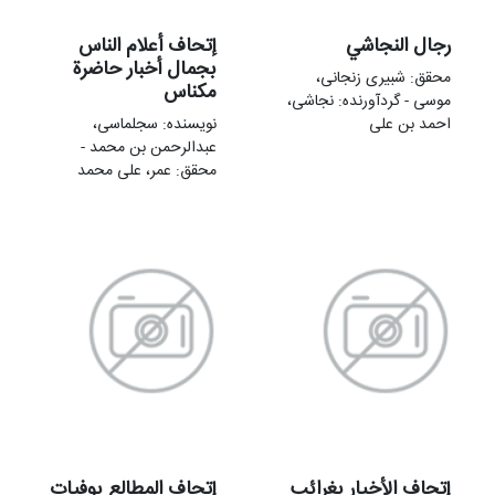
رجال النجاشي
إتحاف أعلام الناس
بجمال أخبار حاضرة
محقق: شبیری زنجانی،
مکناس
موسی - گردآورنده: نجاشی،
احمد بن علی
نویسنده: سجلماسی،
عبدالرحمن بن محمد -
محقق: عمر، علی محمد
إتحاف الأخیار بغرائب
إتحاف المطالع بوفيات