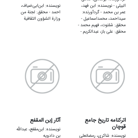
البیلی - نویسنده: ابن فهد،
نویسنده: ابن‌ابی‌ضیاف،
عمر بن محمد - گردآورنده:
احمد - محقق: لجنة من
سیداحمد، محمداسماعیل -
وزارة الشؤون الثقافیة
محقق: شلتوت، فهیم محمد -
محقق: علی باز، عبدالکریم -
اترکنامه تاریخ جامع
آثار إبن المقفع
قوچان
نویسنده: ابن‌مقفع، عبدالله
نویسنده: شاکری، رمضانعلی
بن دادویه