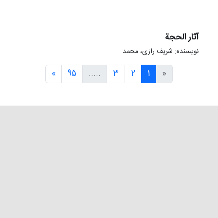
آثار الحجة
نویسنده: شریف رازی، محمد
»
95
.....
3
2
1
«