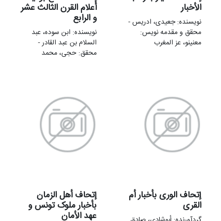
الأخبار
أعلام القرن الثالث عشر
و الرابع
نویسنده: جعیدی، ادریس -
محقق و مقدمه نویس:
نویسنده: ابن سوده، عبد
معنینو، عز المغرب
السلام بن عبد القادر -
محقق: حجی، محمد
إتحاف الوری بأخبار أم
إتحاف أهل الزمان
القری
بأخبار ملوک تونس و
عهد الأمان
گردآورنده: أبوشادی، صادق