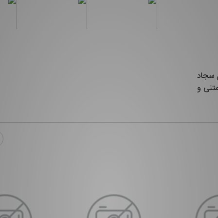
م سجاد
تنی و