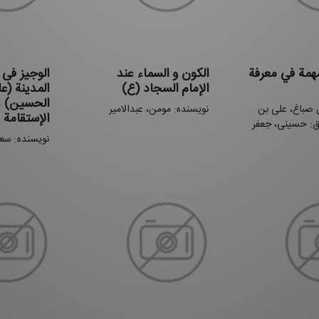
مهمة في معرفة
الكون و السماء عند
الوجیز فی
الإمام السجاد (ع)
المدینة (ع
الحسین) ب
 صباغ، علی بن
نویسنده: مومن، عبدالامیر
الإستقامة
: حسینی، جعفر
نویسنده: سع