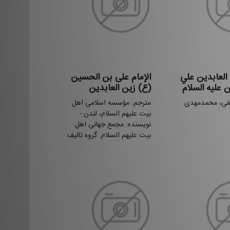
 العابدین علي
الإمام علی بن الحسین
علیه السلام
(ع) زین العابدین
فی، محمدمهدی
مترجم: مؤسسه اسلامی اهل
بیت علیهم السلام، لندن -
نویسنده: مجمع جهانی اهل
بیت علیهم السلام. گروه تالیف