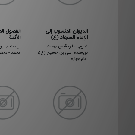
الدیوان المنسوب إلی
الفصول ال
الإمام السجاد (ع)
الأئمة
شارح: عطار، قیس بهجت -
نویسنده: ابن
نویسنده: علی بن حسین (ع)،
محمد - محقق
امام چهارم