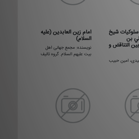
 سلوکیات شیخ
امام زین العابدین (علیه
لي بن
السلام)
ین التناقض و
نویسنده: مجمع جهانی اهل
بیت علیهم السلام. گروه تالیف
یدی، امین حبیب