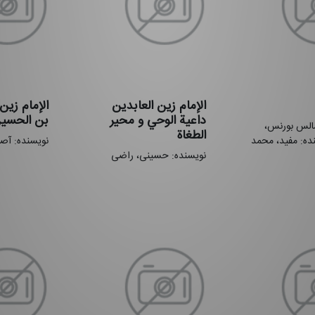
الإمام زین العابدین
الإمام زین
داعیة الوحي و محیر
بن الحسین 
لس‌ بورنس‌،
الطغاة
سنده: مفید، محمد
نویسنده: آص
نویسنده: حسینی، راضی