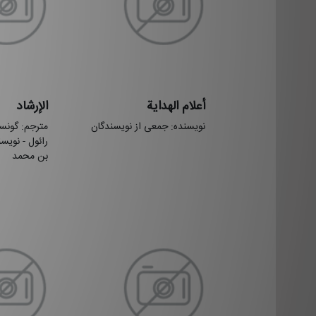
أعلام الهدایة
الإرشاد
نویسنده: جمعی از نویسندگان
مترجم: گونسا
رائول‌ - نوی
بن محمد