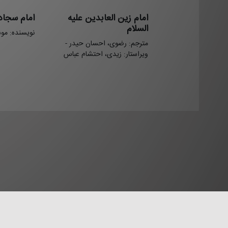
امام زین العابدین علیه
امام سجاد
السلام
نویسنده: مو
مترجم: رضوی، احسان حیدر -
ویراستار: زیدی، احتشام عباس
قوانین و م