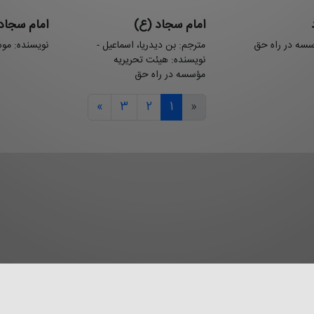
امام سجاد (ع)
امام سجاد 
سسه در راه حق
مترجم: بن دیدریا، اسماعیل -
نویسنده: مو
نویسنده: هیئت تحریریه
مؤسسه در راه حق
»
3
2
1
«
قررات
دریافت ابزار اجرایی
درباره
ارتباط با ما
سوالات متداول
راه