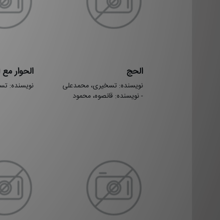
الحج
الحوار مع 
نویسنده: تسخیری، محمدعلی
نویسنده: ت
- نویسنده: قانصوه، محمود