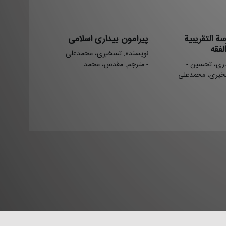
سة التقریبیة
پیرامون بیداری اسلامی
فقه
نویسنده: تسخیری، محمدعلی
دری، تحسین -
- مترجم: مقدس، محمد
خیری، محمدعلی