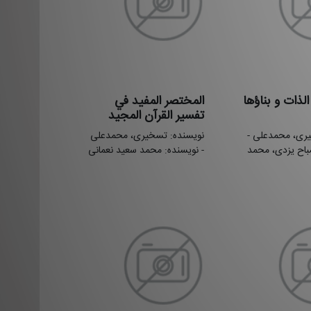
الذات و بناؤها
المختصر المفيد في
تفسير القرآن المجيد
ری، محمدعلی -
نویسنده: تسخیری، محمدعلی
باح یزدی، محمد
- نویسنده: محمد سعید نعمانی