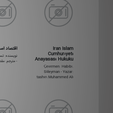
Iran Islam
اقتصاد اس
Cumhurıyetı
نویسنده: ت
Anayasası Hukuku
- مترجم: مق
Çevırmen: Habıbı.
Süleyman - Yazar:
tashırı.Muhammed Alı