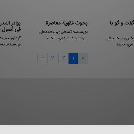
فت و گو با
بحوث فقهية معاصرة
بوادر المدر
فی أصول ال
نویسنده: تسخیری، محمدعلی
سخیری، محمدعلی
- نویسنده: ساعدی، محمد
گردآورنده: ب
دس، محمد
نویسنده: تس
»
3
2
1
«