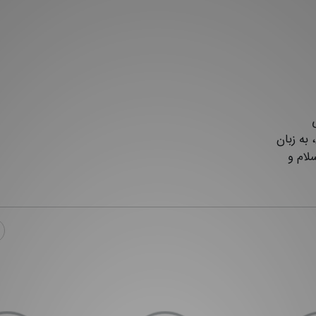
ی
 به زبان
لام و