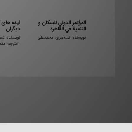
المؤتمر الدولي للسکان و
ایده های گ
التنمیة في القاهرة
دیگران
نویسنده: تسخیری، محمدعلی
نویسنده: ت
- مترجم: مق