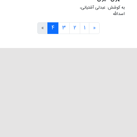
به کوشش: عبدلی آشتیانی،
اسدالله
»
4
3
2
1
«