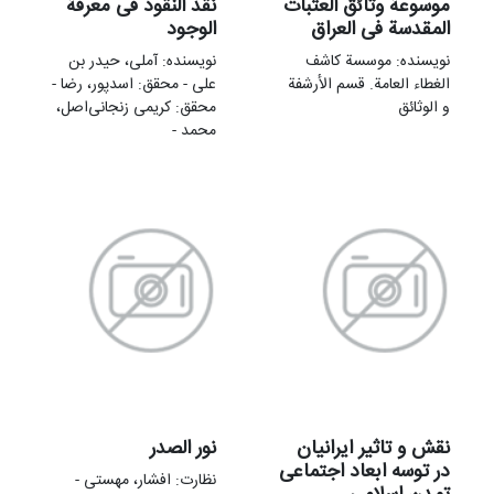
موسوعة وثائق العتبات
نقد النقود فی معرفة
المقدسة فی العراق
الوجود
نویسنده: موسسة کاشف
نویسنده: آملی، حیدر بن
الغطاء العامة. قسم الأرشفة
علی - محقق: اسدپور، رضا -
و الوثائق
محقق: کریمی زنجانی‌اصل،
محمد -
نقش و تاثیر ایرانیان
نور الصدر
در توسه ابعاد اجتماعی
نظارت: افشار، مهستی -