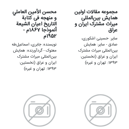
مجموعه مقالات اولین
محسن الأمین العاملي
همایش بین‌المللی
و منهجه فی کتابة
میراث مشترک ایران و
التاریخ اعیان الشیعة
عراق
أنموذجا 1867م -
1952م
سایر: حسینی اشکوری،
صادق - سایر: همایش
نویسنده: جابری، اسماعیل‌طه
بین‌المللی میراث مشترک
معتوک - گردآورنده: همایش
ایران و عراق (نخستین:
بین‌المللی میراث مشترک
1393: تهران و غیره)
ایران و عراق (نخستین:
1393: تهران و غیره)