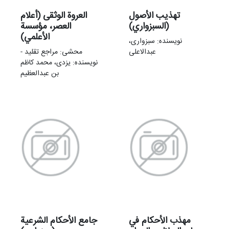
تهذیب الأصول
العروة الوثقی (أعلام
(السبزواري)
العصر، مؤسسة
الأعلمي)
نویسنده: سبزواری،
عبدالاعلی
محشی: مراجع تقلید -
نویسنده: یزدی، محمد کاظم
بن عبدالعظیم
مهذب الأحکام في
جامع الأحکام الشرعية