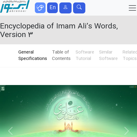
En
Encyclopedia of Imam Ali’s Words,
Version 3
General
Table of
Software
Similar
Relate
Specifications
Contents
Tutorial
Software
Topics