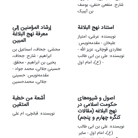
شارح: منفعی حنفی، یوسف
بن آیبیک
استناد نهج البلاغة
إرشاد المؤمنین إلی
معرفة نهج البلاغة
نویسنده: عرشی، امتیاز
المبین
علیخان - مقدمه‌نويس:
عطاردی قوچانی، عزیز الله -
محشی: جحاف، اسماعیل بن
نویسنده: علی بن ابی طالب
ابراهیم - شارح: جحاف،
(ع)، امام اول -
یحیی بن ابراهیم - محقق:
حسینی جلالی، محمد جواد -
مقدمه‌نويس: حسینی
جلالی، محمدحسین
اصول و شیوه‌های
أشعة من خطبة
حکومت اسلامی در
المتقین
نهج البلاغه (مقالات
نویسنده: قبانچی، ام علی
کنگره چهارم و پنجم)
نویسنده: علی بن ابی طالب
(ع)، امام اول - سایر: