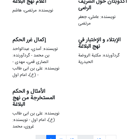
أکذوبتان حول الشریف
أعلام نهج البلاغة
الرضی
نویسنده: مرتضی، هاشم
نویسنده: عاملی، جعفر
مرتضی
الإبتلاء و الإختبار في
إکمال غرر الحکم
نهج البلاغة
نویسنده: آمدی، عبدالواحد
گردآورنده: مکتبة الروضة
بن محمد - گردآورنده:
الحیدریة
انصاری قمی، مهدی -
نویسنده: علی بن ابی طالب
(ع)، امام اول -
الأمثال و الحکم
المستخرجة من نهج
‌البلاغة
نویسنده: علی بن ابی طالب
(ع)، امام اول - نویسنده:
غروی، محمد