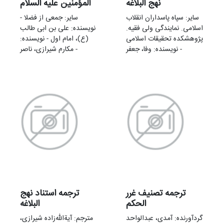
نهج البلاغه
المؤمنین علیه السلام
سایر: سپاه پاسداران انقلاب
سایر: جمعی از فضلا -
اسلامی. نمایندگی ولی فقیه.
نویسنده: علی بن ابی طالب
پژوهشکده تحقیقات اسلامی
(ع)، امام اول - نویسنده:
- نویسنده: وفا، جعفر
مکارم شیرازی، ناصر -
ترجمه تصنیف غرر
ترجمه استناد نهج
الحکم
البلاغه
گردآورنده: آمدی، عبدالواحد
مترجم: آیةالله‌زاده شیرازی،