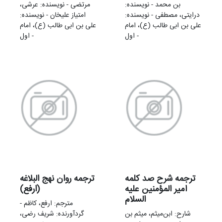
بن محمد - نویسنده:
مرتضی - نویسنده: عرشی،
درایتی، مصطفی - نویسنده:
امتیاز علیخان - نویسنده:
علی بن ابی طالب (ع)، امام
علی بن ابی طالب (ع)، امام
اول -
اول -
ترجمه شرح صد کلمه
ترجمه روان نهج البلاغه
امیر المؤمنین علیه
(ارفع)
السلام
مترجم: ارفع، کاظم -
شارح: ابن‌میثم، میثم بن
گردآورنده: شریف رضی،