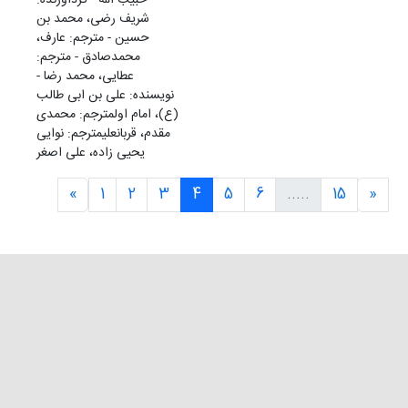
شریف رضی، محمد بن
حسین - مترجم: عارف،
محمدصادق - مترجم:
عطایی، محمد رضا -
نویسنده: علی بن ابی طالب
(ع)، امام اولمترجم: محمدی
مقدم، قربانعلیمترجم: نوایی
یحیی زاده، علی اصغر
«
1
2
3
4
5
6
.....
15
»