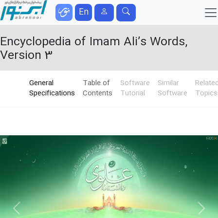
En
Encyclopedia of Imam Ali’s Words,
Version 3
General
Table of
Software
Similar
Relate
Specifications
Contents
Tutorial
Software
Topics