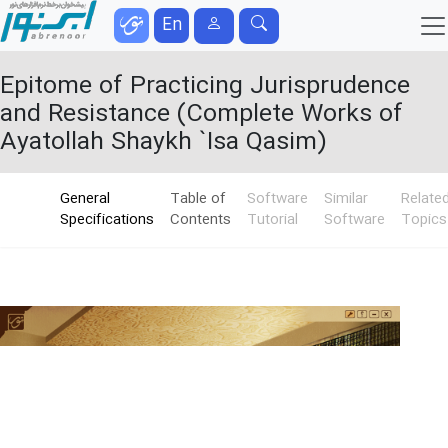
En
Epitome of Practicing Jurisprudence
and Resistance (Complete Works of
Ayatollah Shaykh `Isa Qasim)
General
Table of
Software
Similar
Relate
Specifications
Contents
Tutorial
Software
Topics