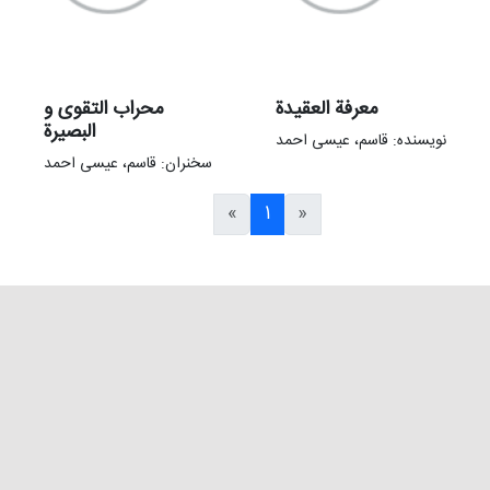
معرفة العقیدة
محراب التقوی و
البصیرة
نویسنده: قاسم، عیسی احمد
سخنران: قاسم، عیسی احمد
«
1
»