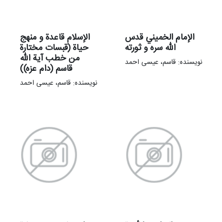
الإمام الخمیني قدس
الإسلام قاعدة و منهج
الله سره و ثورته
حیاة (قبسات مختارة
من خطب آیة الله
نویسنده: قاسم، عیسی احمد
قاسم (دام عزه))
نویسنده: قاسم، عیسی احمد