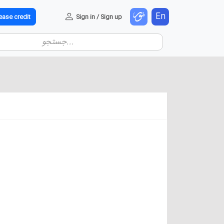
En
ease credit
Sign in / Sign up