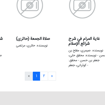
غایة المرام في شرح
صلاة الجمعة (حائری)
شر
شرائع الإسلام
نویسنده: حائری، مرتضی
نویسنده: صیمری، مفلح بن
ن - نویسنده: محقق حلی،
صا
جعفر بن حسن - محقق:
کوثرانی، جعفر -
«
1
2
»