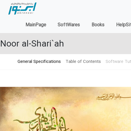
MainPage
SoftWares
Books
HelpSi
Noor al-Shari`ah
General Specifications
Table of Contents
Software Tut