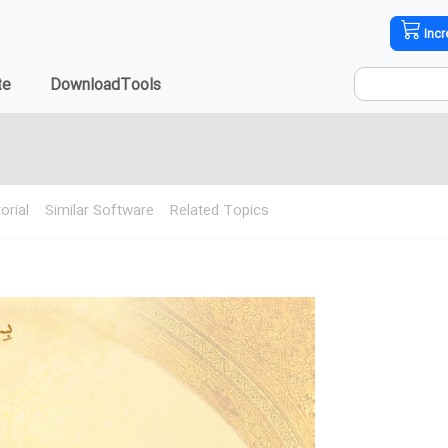
Incr
te
DownloadTools
orial
Similar Software
Related Topics