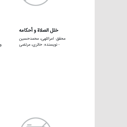
خلل الصلاة و أحکامه
محقق: امراللهی، محمدحسین
- نویسنده: حائری، مرتضی
و