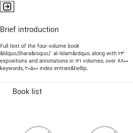
Brief introduction
Full text of the four-volume book
&ldquo;Shara&rsquo;I` al-Islam&rdquo; along with 23
expositions and annotations in 121 volumes; over 8800
keywords, 20500 index entries&hellip;
Book list