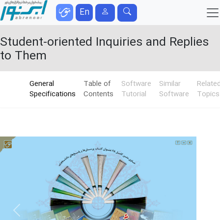
En
Student-oriented Inquiries and Replies
to Them
General
Table of
Software
Similar
Relate
Specifications
Contents
Tutorial
Software
Topics