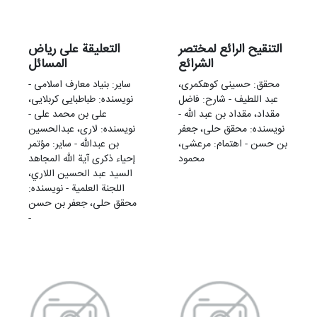
التنقیح الرائع لمختصر
التعلیقة علی ریاض
الشرائع
المسائل
محقق: حسینی کوهکمری،
سایر: بنیاد معارف اسلامی -
عبد اللطیف - شارح: فاضل
نویسنده: طباطبایی کربلایی،
مقداد، مقداد بن عبد الله -
علی بن محمد علی -
نویسنده: محقق حلی، جعفر
نویسنده: لاری، عبدالحسین
بن حسن - اهتمام: مرعشی،
بن عبدالله - سایر: مؤتمر
محمود
إحياء ذكری آية الله المجاهد
السيد عبد الحسين اللاري،
اللجنة العلمية - نویسنده:
محقق حلی، جعفر بن حسن
-