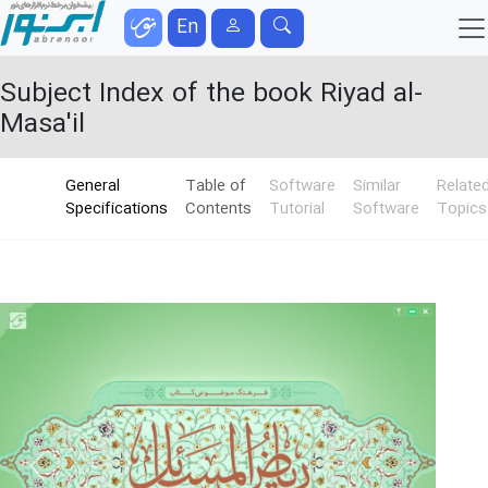
En
Subject Index of the book Riyad al-
Masa'il
General
Table of
Software
Similar
Relate
Specifications
Contents
Tutorial
Software
Topics