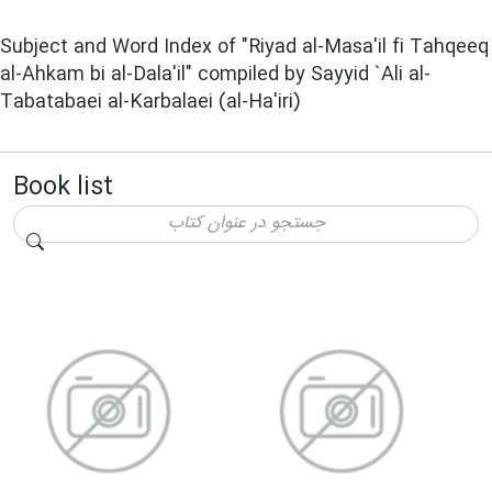
Subject and Word Index of "Riyad al-Masa'il fi Tahqeeq
al-Ahkam bi al-Dala'il" compiled by Sayyid `Ali al-
Tabatabaei al-Karbalaei (al-Ha'iri)
Book list