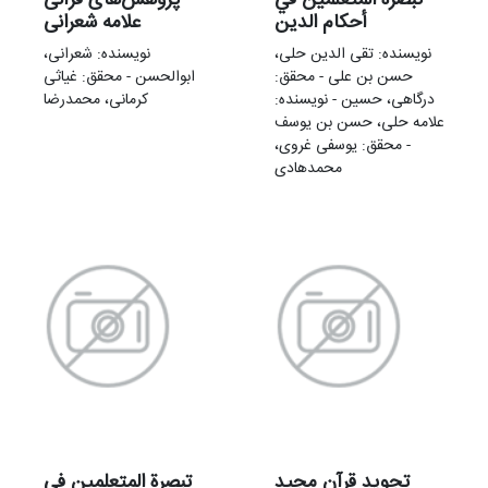
تبصرة المتعلمین في
پژوهش‌های قرآنی
أحکام الدین
علامه شعرانی
نویسنده: تقی الدین حلی،
نویسنده: شعرانی،
حسن بن علی - محقق:
ابوالحسن - محقق: غیاثی
درگاهی، حسین - نویسنده:
کرمانی، محمدرضا
علامه حلی، حسن بن یوسف
- محقق: یوسفی غروی،
محمدهادی
تجوید قرآن مجید
تبصرة المتعلمین في