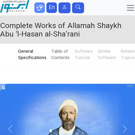
En
Complete Works of Allamah Shaykh
Abu ’l-Hasan al-Sha‘rani
General
Table of
Software
Similar
Relate
Specifications
Contents
Tutorial
Software
Topics