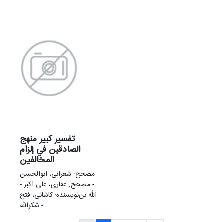
تفسير كبير منهج
الصادقين في إلزام
المخالفين
مصحح: شعرانی، ابوالحسن
- مصحح: غفاری، علی‌ اکبر -
نویسنده: کاشانی، فتح‌‎الله بن
شکرالله -