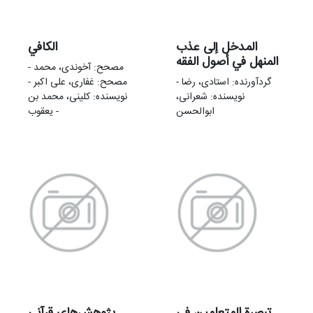
المدخل إلی عذب
الکافي
المنهل في أصول الفقه
مصحح: آخوندی، محمد -
گردآورنده: استادی، رضا -
مصحح: غفاری، علی‌ اکبر -
نویسنده: شعرانی،
نویسنده: کلینی، محمد بن
ابوالحسن
یعقوب -